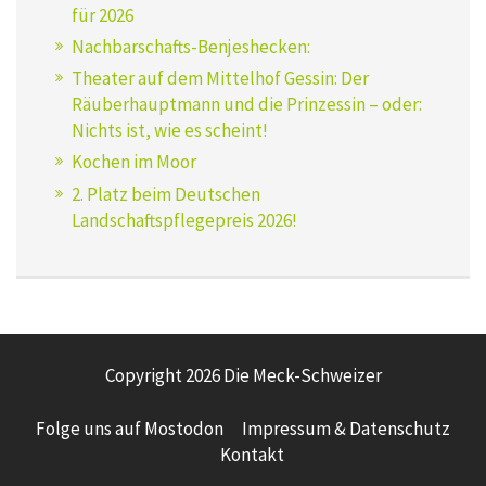
für 2026
Nachbarschafts-Benjeshecken:
Theater auf dem Mittelhof Gessin: Der
Räuberhauptmann und die Prinzessin – oder:
Nichts ist, wie es scheint!
Kochen im Moor
2. Platz beim Deutschen
Landschaftspflegepreis 2026!
Copyright 2026 Die Meck-Schweizer
Folge uns auf Mostodon
Impressum & Datenschutz
Kontakt