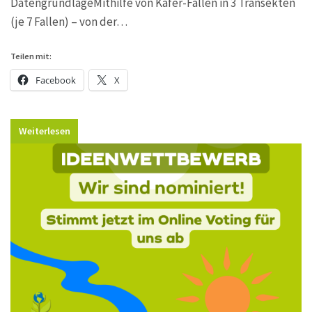
DatengrundlageMithilfe von Käfer-Fallen in 3 Transekten
(je 7 Fallen) – von der…
Teilen mit:
Facebook
X
Weiterlesen