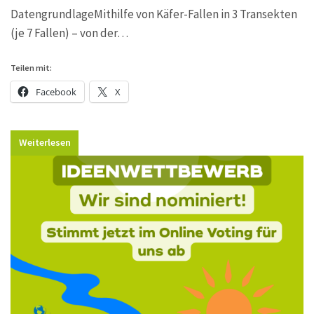
DatengrundlageMithilfe von Käfer-Fallen in 3 Transekten
(je 7 Fallen) – von der…
Teilen mit:
Facebook
X
Weiterlesen