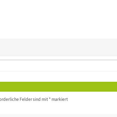
orderliche Felder sind mit
*
markiert