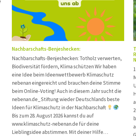
e
Nachbarschafts-Benjeshecken:
T
R
Nachbarschafts-Benjeshecken: Totholz verwerten,
N
Biodiversität fördern, Klima schützen Wir haben
1
eine Idee beim Ideenwettbewerb Klimaschutz
M
nebenan eingereicht und brauchen deine Stimme
U
beim Online-Voting! Auch in diesem Jahr sucht die
H
nebenan.de_Stiftung wieder Deutschlands beste
a
Ideen für Klimaschutz in der Nachbarschaft
2
Bis zum 28. August 2026 kannst du auf
b
www.klimaschutz-nebenan.de für deine
a
Lieblingsidee abstimmen. Mit deiner Hilfe…