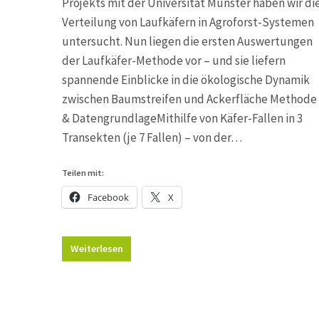
Projekts mit der Universität Münster haben wir di
Verteilung von Laufkäfern in Agroforst-Systemen
untersucht. Nun liegen die ersten Auswertungen
der Laufkäfer-Methode vor – und sie liefern
spannende Einblicke in die ökologische Dynamik
zwischen Baumstreifen und Ackerfläche Methode
& DatengrundlageMithilfe von Käfer-Fallen in 3
Transekten (je 7 Fallen) – von der…
Teilen mit:
Facebook
X
Weiterlesen