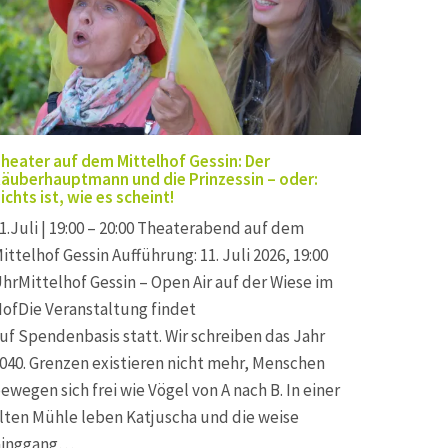
heater auf dem Mittelhof Gessin: Der
äuberhauptmann und die Prinzessin – oder:
ichts ist, wie es scheint!
1.Juli | 19:00 – 20:00 Theaterabend auf dem
ittelhof Gessin Aufführung: 11. Juli 2026, 19:00
hrMittelhof Gessin – Open Air auf der Wiese im
ofDie Veranstaltung findet
uf Spendenbasis statt. Wir schreiben das Jahr
040. Grenzen existieren nicht mehr, Menschen
ewegen sich frei wie Vögel von A nach B. In einer
lten Mühle leben Katjuscha und die weise
Ginggang…