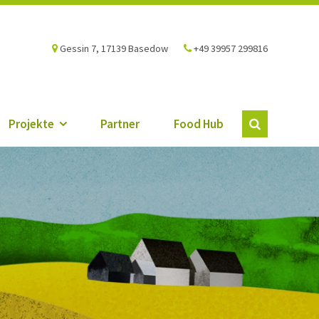
Gessin 7, 17139 Basedow
+49 39957 299816
Projekte
Partner
Food Hub