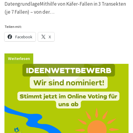
DatengrundlageMithilfe von Käfer-Fallen in 3 Transekten
(je 7 Fallen) – von der…
Teilen mit:
Facebook
X
Weiterlesen