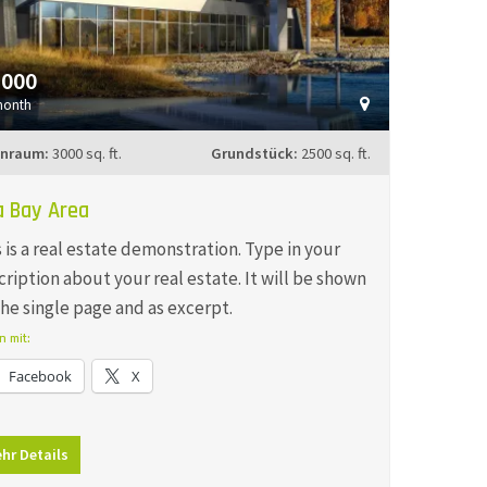
,000
month
nraum:
3000 sq. ft.
Grundstück:
2500 sq. ft.
la Bay Area
 is a real estate demonstration. Type in your
cription about your real estate. It will be shown
the single page and as excerpt.
n mit:
Facebook
X
hr Details