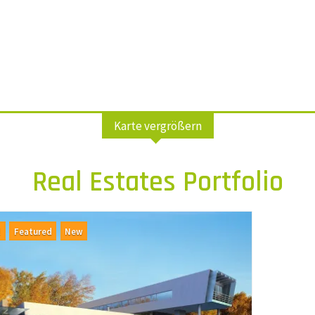
Karte vergrößern
Real Estates Portfolio
l
Featured
New