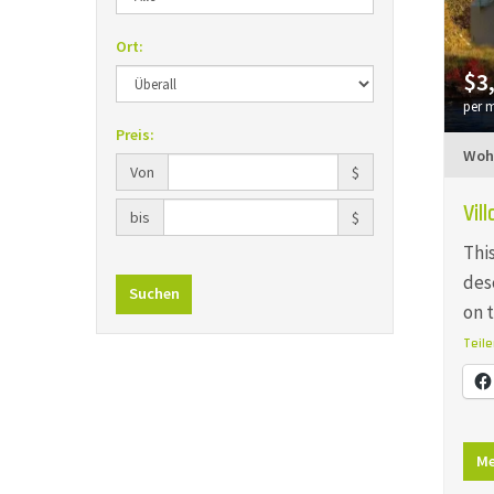
Ort:
$3
per 
Preis:
Woh
Von
$
Vil
bis
$
This
des
Suchen
on 
Teile
Me