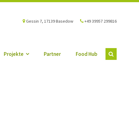
Gessin 7, 17139 Basedow
+49 39957 299816
Projekte
Partner
Food Hub